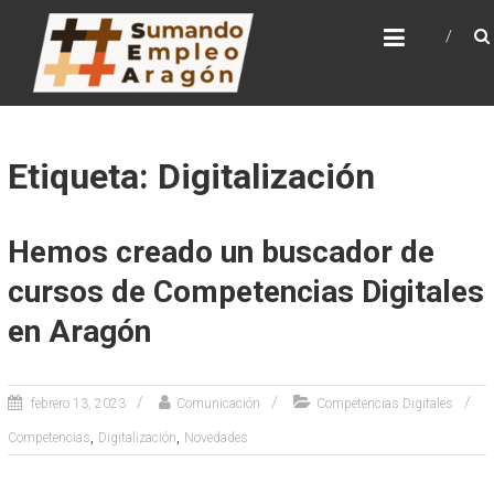
Saltar
SUMANDO EMPLEO
al
ARAGÓN
contenido
Web de la Iniciativa Sumando Empleo Aragón
Etiqueta: Digitalización
Hemos creado un buscador de
cursos de Competencias Digitales
en Aragón
febrero 13, 2023
Comunicación
Competencias Digitales
,
,
Competencias
Digitalización
Novedades