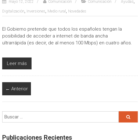
,
mayo 12, 2022
Comunicación
Comunicación
Ayudas
,
,
,
Digitalización
Inversiones
Medio rural
Novedades
El Gobierno pretende que todos los españoles tengan la
posibilidad de acceder a internet de banda ancha
ultrarrápida (es decir, de al menos 100 Mbps) en cuatro años.
Leer más
← Anterior
Publicaciones Recientes