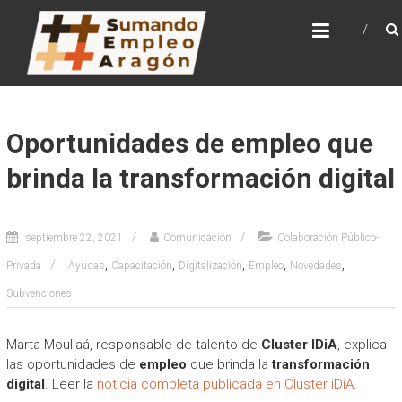
Saltar
SUMANDO EMPLEO
al
ARAGÓN
contenido
Web de la Iniciativa Sumando Empleo Aragón
Oportunidades de empleo que
brinda la transformación digital
septiembre 22, 2021
Comunicación
Colaboración Público-
,
,
,
,
,
Privada
Ayudas
Capacitación
Digitalización
Empleo
Novedades
Subvenciones
Marta Mouliaá, responsable de talento de
Cluster IDiA
, explica
las oportunidades de
empleo
que brinda la
transformación
digital
. Leer la
noticia completa publicada en Cluster iDiA
.