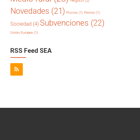
Negocio
(2)
Novedades
(21)
Piscina
(1)
Premio
(1)
Subvenciones
(22)
Sociedad
(4)
Unión Europea
(1)
RSS Feed SEA