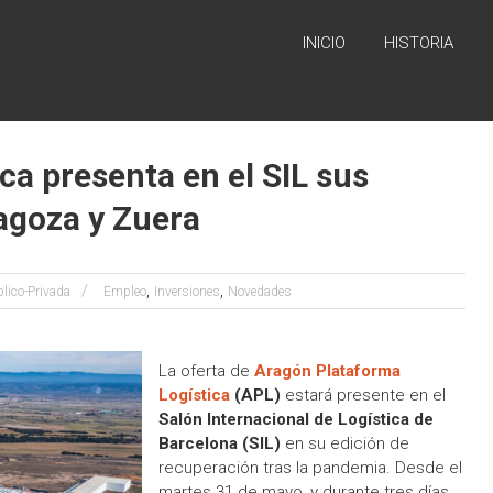
INICIO
HISTORIA
ca presenta en el SIL sus
agoza y Zuera
,
,
lico-Privada
Empleo
Inversiones
Novedades
La oferta de
Aragón Plataforma
Logística
(APL)
estará presente en el
Salón Internacional de Logística de
Barcelona (SIL)
en su edición de
recuperación tras la pandemia. Desde el
martes 31 de mayo, y durante tres días,