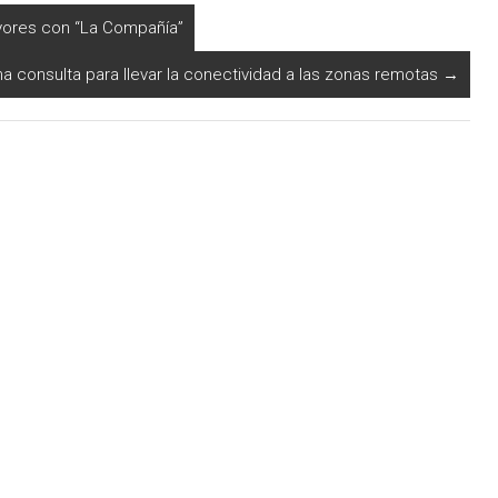
ayores con “La Compañía”
na consulta para llevar la conectividad a las zonas remotas
→