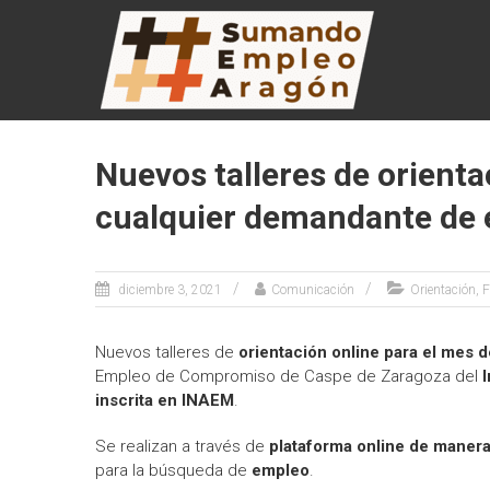
Saltar
SUMANDO
al
contenido
EMPLEO
ARAGÓN
Web de la
Nuevos talleres de orienta
Iniciativa
Sumando
cualquier demandante de
Empleo
Aragón
diciembre 3, 2021
Comunicación
Orientación, 
Nuevos talleres de
orientación online para el mes 
Empleo de Compromiso de Caspe de Zaragoza del
inscrita en INAEM
.
Se realizan a través de
plataforma online de manera
para la búsqueda de
empleo
.