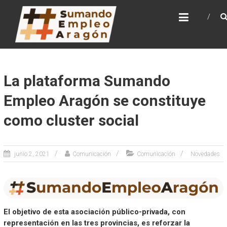
Saltar
SUMANDO EMPLEO
al
ARAGÓN
contenido
Web de la Iniciativa Sumando Empleo Aragón
La plataforma Sumando
Empleo Aragón se constituye
como cluster social
junio 2, 2021
Comunicación
Comunicación
Novedades
El objetivo de esta asociación público-privada, con
representación en las tres provincias, es reforzar la