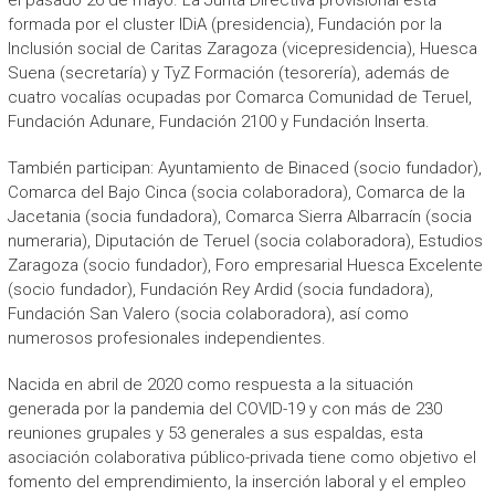
el pasado 26 de mayo. La Junta Directiva provisional está
formada por el cluster IDiA (presidencia), Fundación por la
Inclusión social de Caritas Zaragoza (vicepresidencia), Huesca
Suena (secretaría) y TyZ Formación (tesorería), además de
cuatro vocalías ocupadas por Comarca Comunidad de Teruel,
Fundación Adunare, Fundación 2100 y Fundación Inserta.
También participan: Ayuntamiento de Binaced (socio fundador),
Comarca del Bajo Cinca (socia colaboradora), Comarca de la
Jacetania (socia fundadora), Comarca Sierra Albarracín (socia
numeraria), Diputación de Teruel (socia colaboradora), Estudios
Zaragoza (socio fundador), Foro empresarial Huesca Excelente
(socio fundador), Fundación Rey Ardid (socia fundadora),
Fundación San Valero (socia colaboradora), así como
numerosos profesionales independientes.
Nacida en abril de 2020 como respuesta a la situación
generada por la pandemia del COVID-19 y con más de 230
reuniones grupales y 53 generales a sus espaldas, esta
asociación colaborativa público-privada tiene como objetivo el
fomento del emprendimiento, la inserción laboral y el empleo