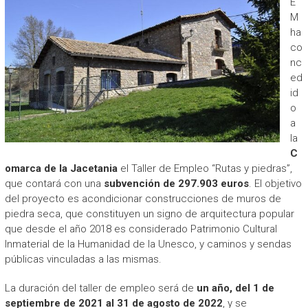
E
M
ha
co
nc
ed
id
o
a
la
C
omarca de la Jacetania
el Taller de Empleo “Rutas y piedras”,
que contará con una
subvención de 297.903 euros
. El objetivo
del proyecto es acondicionar construcciones de muros de
piedra seca, que constituyen un signo de arquitectura popular
que desde el año 2018 es considerado Patrimonio Cultural
Inmaterial de la Humanidad de la Unesco, y caminos y sendas
públicas vinculadas a las mismas.
La duración del taller de empleo será de
un año, del 1 de
septiembre de 2021 al 31 de agosto de 2022
, y se