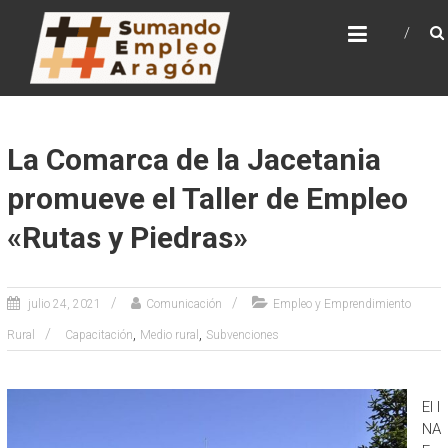
Saltar
SUMANDO EMPLEO
al
ARAGÓN
contenido
Web de la Iniciativa Sumando Empleo Aragón
La Comarca de la Jacetania
promueve el Taller de Empleo
«Rutas y Piedras»
julio 24, 2021
Comunicación
Empleo y Emprendimiento
,
,
Rural
Capacitación
Medio rural
Subvenciones
El I
NA