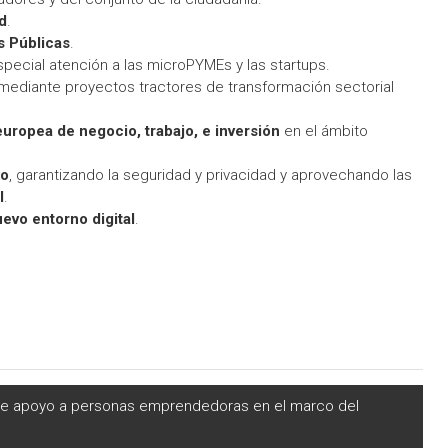
d
.
s Públicas
.
special atención a las microPYMEs y las startups.
mediante proyectos tractores de transformación sectorial
ropea de negocio, trabajo, e inversión
en el ámbito
to
, garantizando la seguridad y privacidad y aprovechando las
l
.
evo entorno digital
.
de apoyo a personas emprendedoras en el marco del