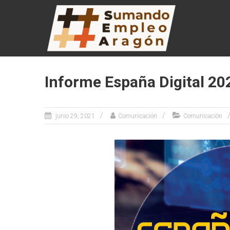
Saltar
SUMANDO
al
contenido
EMPLEO
ARAGÓN
Web de la
Informe España Digital 20
Iniciativa
Sumando
Empleo
Aragón
junio 29, 2021
Comunicación
Comunicación