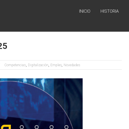
INICIO
HISTORIA
25
,
,
,
Competencias
Digitalización
Empleo
Novedades