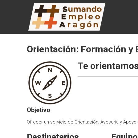
Saltar
SUMANDO
al
contenido
EMPLEO
ARAGÓN
Web de la
Orientación: Formación y
Iniciativa
Sumando
Empleo
Te orientamo
Aragón
Objetivo
Ofrecer un servicio de Orientación, Asesoría y Apoyo
Destinatarios
Equipo