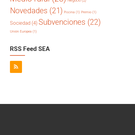
Negocio
(2)
Novedades
(21)
Piscina
(1)
Premio
(1)
Subvenciones
(22)
Sociedad
(4)
Unión Europea
(1)
RSS Feed SEA