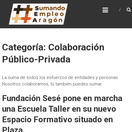
Saltar
SUMANDO EMPLEO
al
ARAGÓN
contenido
Web de la Iniciativa Sumando Empleo Aragón
Categoría: Colaboración
Público-Privada
La suma de todos los esfuerzos de entidades y personas.
Nosotros colaboramos, tú también puedes sumar.
Fundación Sesé pone en marcha
una Escuela Taller en su nuevo
Espacio Formativo situado en
Plaza