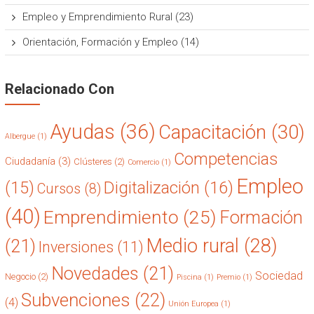
Empleo y Emprendimiento Rural
(23)
Orientación, Formación y Empleo
(14)
Relacionado Con
Ayudas
(36)
Capacitación
(30)
Albergue
(1)
Competencias
Ciudadanía
(3)
Clústeres
(2)
Comercio
(1)
Empleo
(15)
Digitalización
(16)
Cursos
(8)
(40)
Emprendimiento
(25)
Formación
Medio rural
(28)
(21)
Inversiones
(11)
Novedades
(21)
Sociedad
Negocio
(2)
Piscina
(1)
Premio
(1)
Subvenciones
(22)
(4)
Unión Europea
(1)