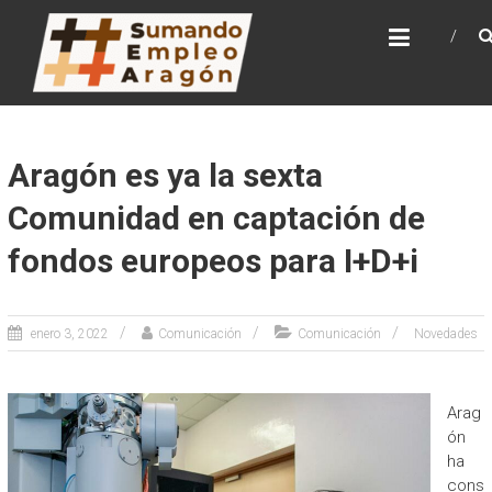
Saltar
SUMANDO EMPLEO
al
ARAGÓN
contenido
Web de la Iniciativa Sumando Empleo Aragón
Aragón es ya la sexta
Comunidad en captación de
fondos europeos para I+D+i
enero 3, 2022
Comunicación
Comunicación
Novedades
Arag
ón
ha
cons